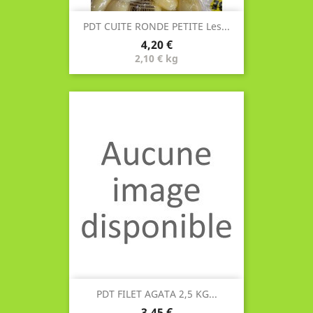
PDT CUITE RONDE PETITE Les...
Prix
4,20 €
2,10 € kg
PDT FILET AGATA 2,5 KG...
Prix
3,45 €