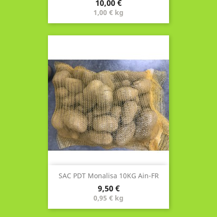
Prix
10,00 €
1,00 € kg
SAC PDT Monalisa 10KG Ain-FR
Prix
9,50 €
0,95 € kg