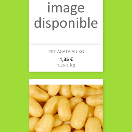
PDT AGATA AU KG
Prix
1,35 €
1,35 € kg