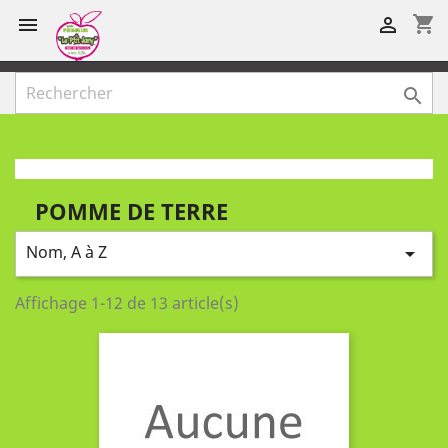
shopping_cart



POMME DE TERRE
Nom, A à Z

Affichage 1-12 de 13 article(s)