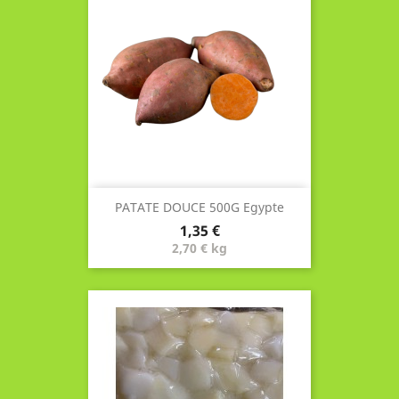
PATATE DOUCE 500G Egypte
Prix
1,35 €
2,70 € kg