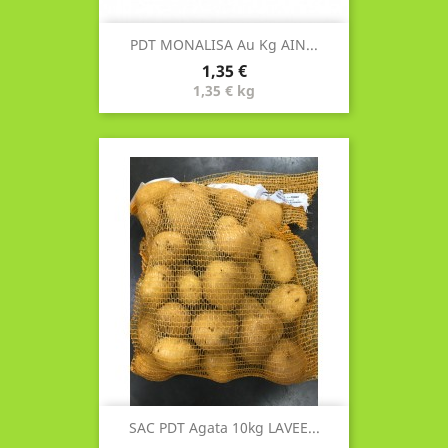
PDT MONALISA Au Kg AIN...
Prix
1,35 €
1,35 € kg
SAC PDT Agata 10kg LAVEE...