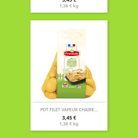
1,38 € kg
PDT FILET VAPEUR CHAIRE...
Prix
3,45 €
1,38 € kg