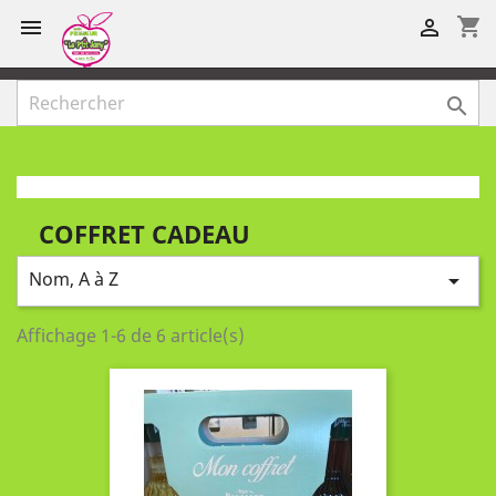
shopping_cart



COFFRET CADEAU
Nom, A à Z

Affichage 1-6 de 6 article(s)