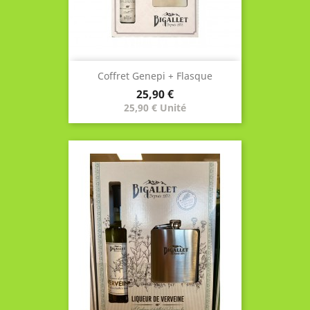
Coffret Genepi + Flasque
Prix
25,90 €
25,90 € Unité