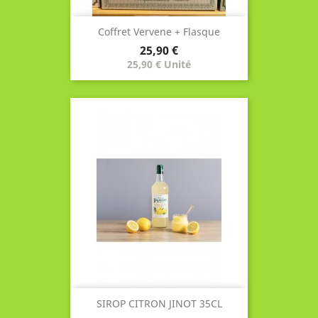
Coffret Vervene + Flasque
Prix
25,90 €
25,90 € Unité
SIROP CITRON JINOT 35CL