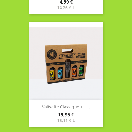
Prix
4,99 €
14,26 € L
Valisette Classique + 1...
Prix
19,95 €
15,11 € L