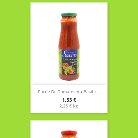
Purée De Tomates Au Basilic...
Prix
1,55 €
2,25 € kg