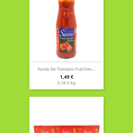
Purée De Tomates Fraîches...
Prix
1,49 €
2,16 € kg