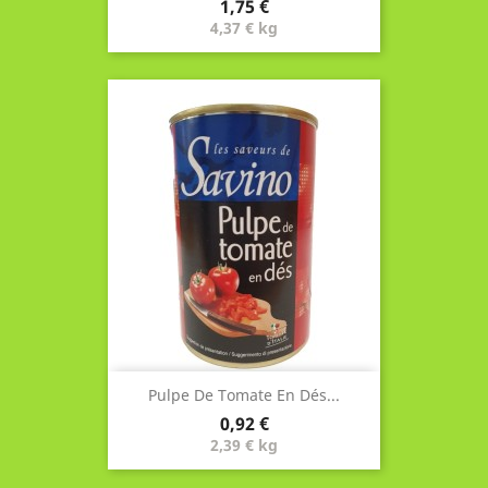
Prix
1,75 €
4,37 € kg
Pulpe De Tomate En Dés...
Prix
0,92 €
2,39 € kg