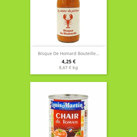
Bisque De Homard Bouteille...
Prix
4,25 €
8,67 € kg