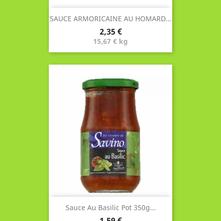
SAUCE ARMORICAINE AU HOMARD...
Prix
2,35 €
15,67 € kg
Sauce Au Basilic Pot 350g...
Prix
1,59 €