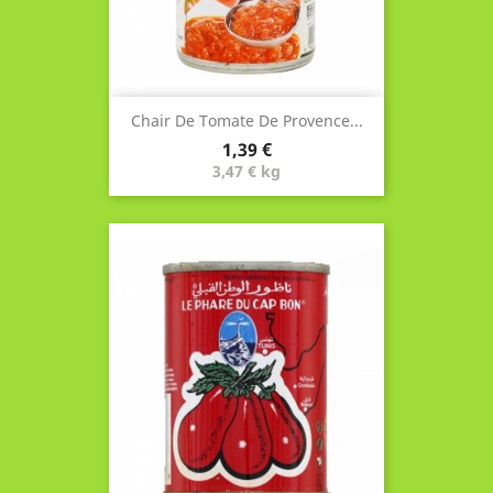
Chair De Tomate De Provence...
Prix
1,39 €
3,47 € kg