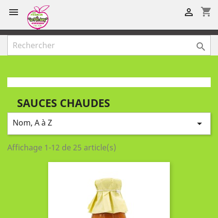
shopping_cart



SAUCES CHAUDES
Nom, A à Z

Affichage 1-12 de 25 article(s)