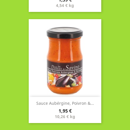
4,54 € kg
Sauce Aubérgine, Poivron &...
Prix
1,95 €
10,26 € kg