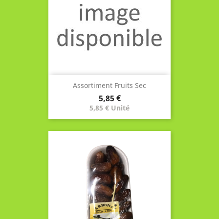
Assortiment Fruits Sec
Prix
5,85 €
5,85 € Unité