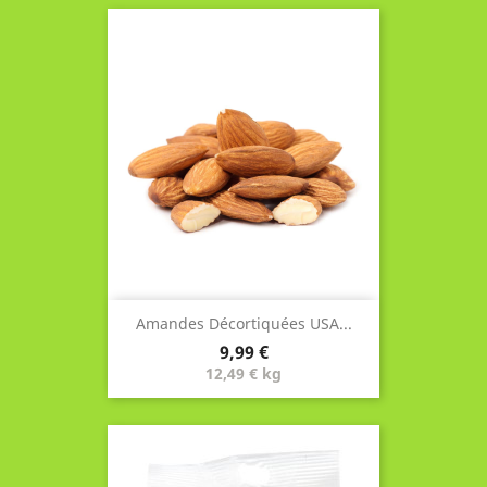
Amandes Décortiquées USA...
Prix
9,99 €
12,49 € kg