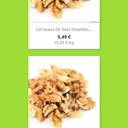
Cerneaux De Noix Invalides...
Prix
5,49 €
15,69 € kg