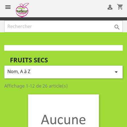
shopping_cart



FRUITS SECS
Nom, A à Z

Affichage 1-12 de 26 article(s)