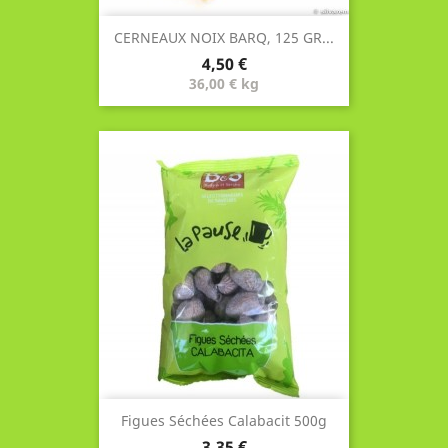
CERNEAUX NOIX BARQ, 125 GR...
Prix
4,50 €
36,00 € kg
Figues Séchées Calabacit 500g
Prix
3,35 €