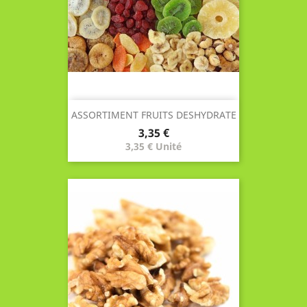
ASSORTIMENT FRUITS DESHYDRATE
Prix
3,35 €
3,35 € Unité