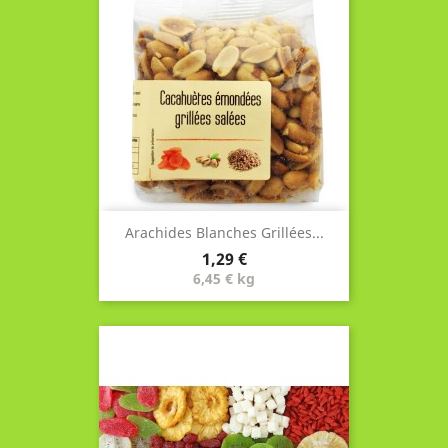
Arachides Blanches Grillées...
Prix
1,29 €
6,45 € kg