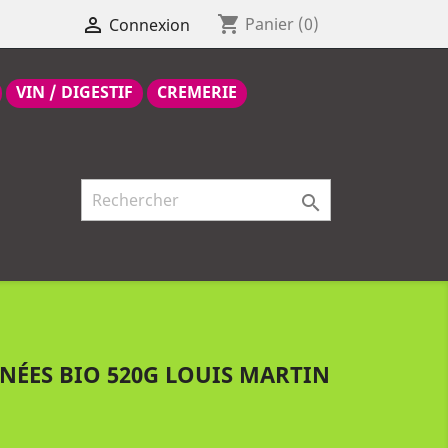
shopping_cart

Panier
(0)
Connexion
VIN / DIGESTIF
CREMERIE

NÉES BIO 520G LOUIS MARTIN