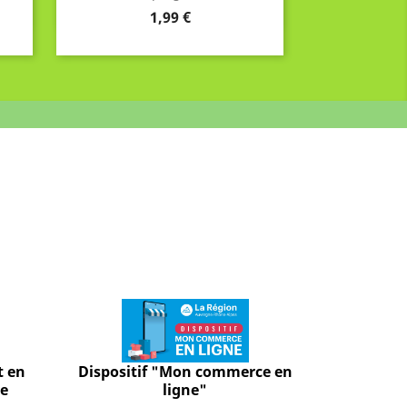
Prix
1,99 €
t en
Dispositif "Mon commerce en
ve
ligne"