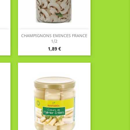
Aperçu rapide

CHAMPIGNONS EMINCES FRANCE
1/2
Prix
1,89 €