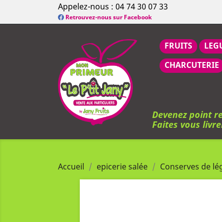
Appelez-nous :
04 74 30 07 33
Retrouvez-nous sur Facebook
FRUITS
LEG
CHARCUTERIE
Devenez point re
Faites vous livre
Accueil
epicerie salée
Conserves de l