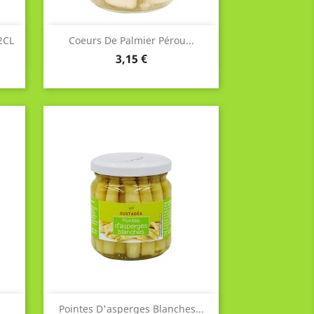
Aperçu rapide

2CL
Coeurs De Palmier Pérou...
Prix
3,15 €
Aperçu rapide

Pointes D'asperges Blanches...