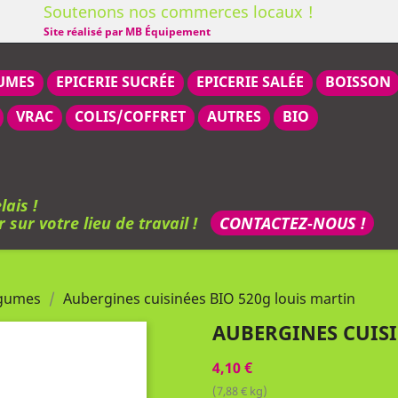
Soutenons nos commerces locaux !
Site réalisé par MB Équipement
UMES
EPICERIE SUCRÉE
EPICERIE SALÉE
BOISSON
VRAC
COLIS/COFFRET
AUTRES
BIO
lais !
r sur votre lieu de travail !
CONTACTEZ-NOUS !
égumes
Aubergines cuisinées BIO 520g louis martin
AUBERGINES CUISI
4,10 €
(7,88 € kg)