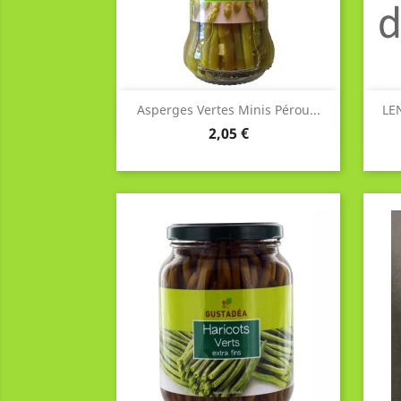
Aperçu rapide

Asperges Vertes Minis Pérou...
LE
Prix
2,05 €