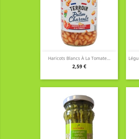
Aperçu rapide

Haricots Blancs À La Tomate...
Légu
Prix
2,59 €