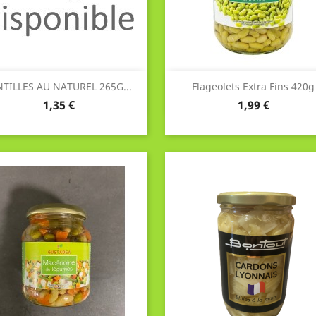
Aperçu rapide
Aperçu rapide


NTILLES AU NATUREL 265G...
Flageolets Extra Fins 420g
Prix
Prix
1,35 €
1,99 €