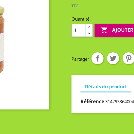
TTC
Quantité

AJOUTER
Partager
Détails du produit
Référence
314295364004