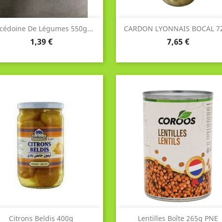
Aperçu rapide
Aperçu rapide


cédoine De Légumes 550g...
CARDON LYONNAIS BOCAL 7
Prix
Prix
1,39 €
7,65 €
Aperçu rapide
Aperçu rapide


Citrons Beldis 400g
Lentilles Boîte 265g PNE