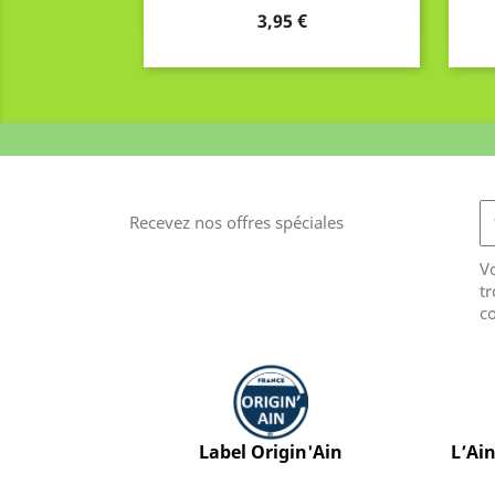
Prix
3,95 €
Recevez nos offres spéciales
V
tr
co
Label Origin'Ain
L’Ai