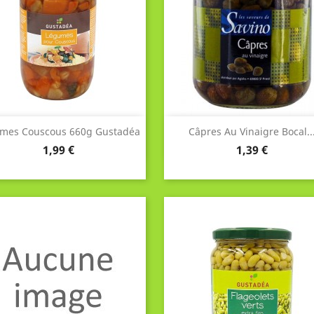
Aperçu rapide
Aperçu rapide


mes Couscous 660g Gustadéa
Câpres Au Vinaigre Bocal..
Prix
Prix
1,99 €
1,39 €