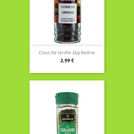
Clous De Girofle 26g Bedros
Prix
2,99 €