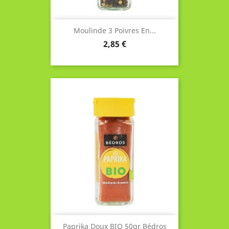
Moulinde 3 Poivres En...
Prix
2,85 €
Paprika Doux BIO 50gr Bédros