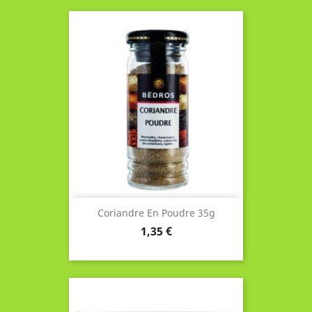
Coriandre En Poudre 35g
Prix
1,35 €