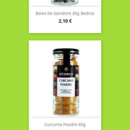
Baies De Genièvre 30g Bedros
Prix
2,10 €
Curcuma Poudre 40g