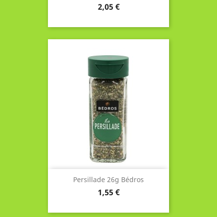
Prix
2,05 €
Persillade 26g Bédros
Prix
1,55 €