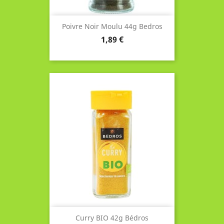
Poivre Noir Moulu 44g Bedros
Prix
1,89 €
Curry BIO 42g Bédros