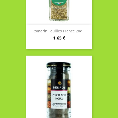
Romarin Feuilles France 20g...
Prix
1,65 €