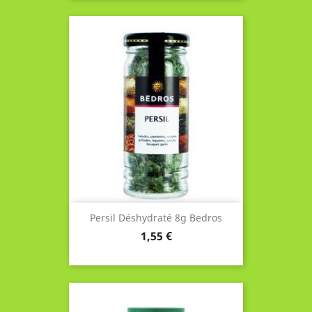
Persil Déshydraté 8g Bedros
Prix
1,55 €