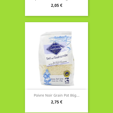
Prix
2,05 €
Poivre Noir Grain Pot 86g...
Prix
2,75 €