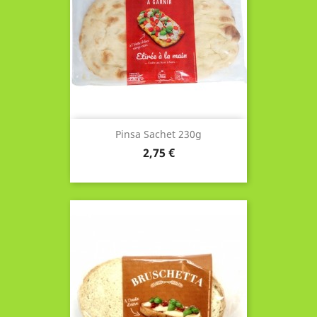
Pinsa Sachet 230g
Prix
2,75 €