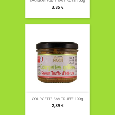
SAUMON FUME BAIE ROSE 100g
Prix
3,85 €
COURGETTE SAV TRUFFE 100g
Prix
2,89 €